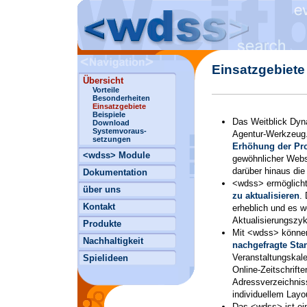
Einsatzgebiet
Übersicht
Vorteile
Besonderheiten
Einsatzgebiete
Beispiele
Das Weitblick Dyn
Download
Systemvoraus-
Agentur-Werkzeug
setzungen
Erhöhung der Pro
<wdss> Module
gewöhnlicher Webs
darüber hinaus die
Dokumentation
<wdss> ermöglicht
über uns
zu aktualisieren
.
Kontakt
erheblich und es w
Aktualisierungszyk
Produkte
Mit <wdss> könne
Nachhaltigkeit
nachgefragte Sta
Veranstaltungskal
Spielideen
Online-Zeitschrift
Adressverzeichniss
individuellem Layou
Das <wdss> ist ei