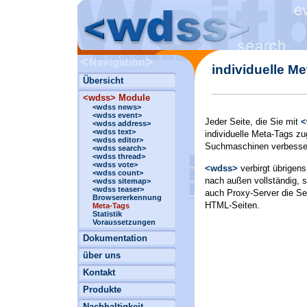
individuelle M
Übersicht
<wdss> Module
<wdss news>
<wdss event>
Jeder Seite, die Sie mit
<
<wdss address>
<wdss text>
individuelle Meta-Tags zu
<wdss editor>
Suchmaschinen verbesse
<wdss search>
<wdss thread>
<wdss vote>
<wdss>
verbirgt übrigen
<wdss count>
nach außen vollständig, 
<wdss sitemap>
<wdss teaser>
auch Proxy-Server die Se
Browsererkennung
HTML-Seiten.
Meta-Tags
Statistik
Voraussetzungen
Dokumentation
über uns
Kontakt
Produkte
Nachhaltigkeit