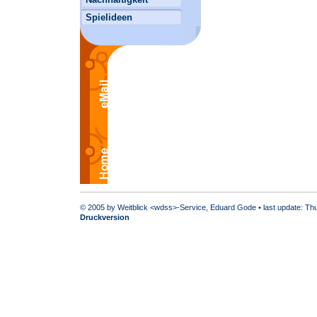
Spielideen
© 2005 by Weitblick <wdss>-Service, Eduard Gode • last update: Th
Druckversion