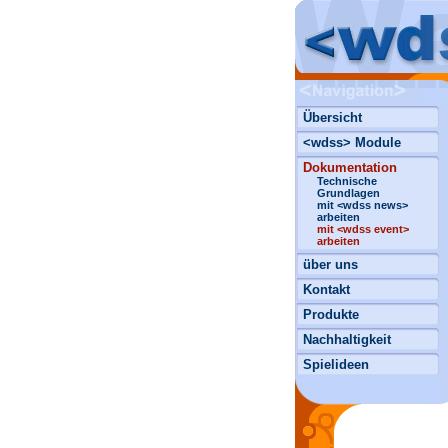
Übersicht
<wdss> Module
Dokumentation
Technische
Grundlagen
mit <wdss news>
arbeiten
mit <wdss event>
arbeiten
über uns
Kontakt
Produkte
Nachhaltigkeit
Spielideen