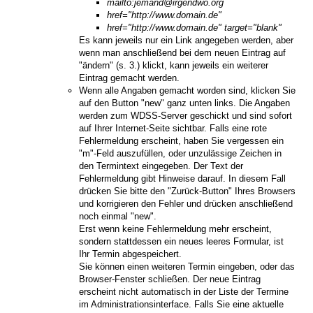
mailto:jemand@irgendwo.org
href="http://www.domain.de"
href="http://www.domain.de" target="blank"
Es kann jeweils nur ein Link angegeben werden, aber
wenn man anschließend bei dem neuen Eintrag auf
"ändern" (s. 3.) klickt, kann jeweils ein weiterer
Eintrag gemacht werden.
Wenn alle Angaben gemacht worden sind, klicken Sie
auf den Button "new" ganz unten links. Die Angaben
werden zum WDSS-Server geschickt und sind sofort
auf Ihrer Internet-Seite sichtbar. Falls eine rote
Fehlermeldung erscheint, haben Sie vergessen ein
"m"-Feld auszufüllen, oder unzulässige Zeichen in
den Termintext eingegeben. Der Text der
Fehlermeldung gibt Hinweise darauf. In diesem Fall
drücken Sie bitte den "Zurück-Button" Ihres Browsers
und korrigieren den Fehler und drücken anschließend
noch einmal "new".
Erst wenn keine Fehlermeldung mehr erscheint,
sondern stattdessen ein neues leeres Formular, ist
Ihr Termin abgespeichert.
Sie können einen weiteren Termin eingeben, oder das
Browser-Fenster schließen. Der neue Eintrag
erscheint nicht automatisch in der Liste der Termine
im Administrationsinterface. Falls Sie eine aktuelle