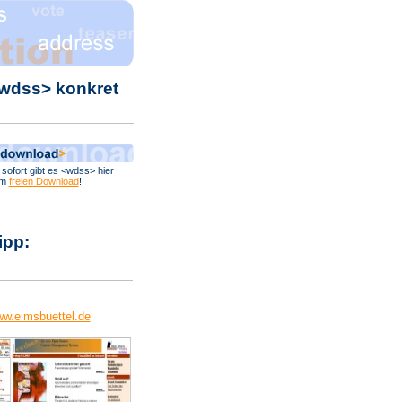
wdss> konkret
 sofort gibt es <wdss> hier
um
freien Download
!
ipp:
w.eimsbuettel.de