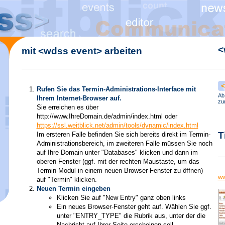
<
mit <wdss event> arbeiten
Rufen Sie das Termin-Administrations-Interface mit
Ab
Ihrem Internet-Browser auf.
z
Sie erreichen es über
http://www.IhreDomain.de/admin/index.html oder
https://ssl.weitblick.net/admin/tools/dynamic/index.html
T
Im ersteren Falle befinden Sie sich bereits direkt im Termin-
Administrationsbereich, im zweiteren Falle müssen Sie noch
auf Ihre Domain unter "Databases" klicken und dann im
oberen Fenster (ggf. mit der rechten Maustaste, um das
Termin-Modul in einem neuen Browser-Fenster zu öffnen)
ww
auf "Termin" klicken.
Neuen Termin eingeben
Klicken Sie auf "New Entry" ganz oben links
Ein neues Browser-Fenster geht auf. Wählen Sie ggf.
unter "ENTRY_TYPE" die Rubrik aus, unter der die
Nachricht auf Ihrer Seite erscheinen soll.