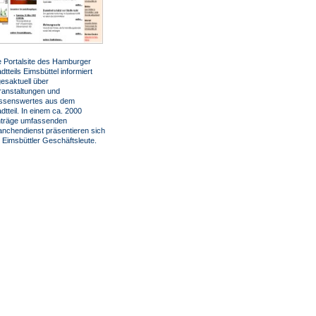
e Portalsite des Hamburger
dtteils Eimsbüttel informiert
gesaktuell über
ranstaltungen und
ssenswertes aus dem
dtteil. In einem ca. 2000
nträge umfassenden
anchendienst präsentieren sich
e Eimsbüttler Geschäftsleute.