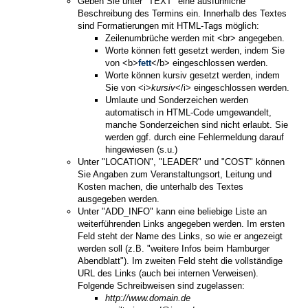
Geben Sie unter "TEXT" eine ausführliche
Beschreibung des Termins ein. Innerhalb des Textes
sind Formatierungen mit HTML-Tags möglich:
Zeilenumbrüche werden mit <br> angegeben.
Worte können fett gesetzt werden, indem Sie
von <b>
fett
</b> eingeschlossen werden.
Worte können kursiv gesetzt werden, indem
Sie von <i>
kursiv
</i> eingeschlossen werden.
Umlaute und Sonderzeichen werden
automatisch in HTML-Code umgewandelt,
manche Sonderzeichen sind nicht erlaubt. Sie
werden ggf. durch eine Fehlermeldung darauf
hingewiesen (s.u.)
Unter "LOCATION", "LEADER" und "COST" können
Sie Angaben zum Veranstaltungsort, Leitung und
Kosten machen, die unterhalb des Textes
ausgegeben werden.
Unter "ADD_INFO" kann eine beliebige Liste an
weiterführenden Links angegeben werden. Im ersten
Feld steht der Name des Links, so wie er angezeigt
werden soll (z.B. "weitere Infos beim Hamburger
Abendblatt"). Im zweiten Feld steht die vollständige
URL des Links (auch bei internen Verweisen).
Folgende Schreibweisen sind zugelassen:
http://www.domain.de