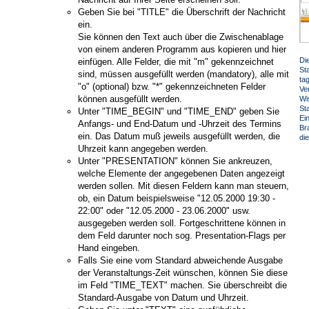
Geben Sie bei "TITLE" die Überschrift der Nachricht
ein.
Sie können den Text auch über die Zwischenablage
von einem anderen Programm aus kopieren und hier
Di
einfügen. Alle Felder, die mit "m" gekennzeichnet
Sta
sind, müssen ausgefüllt werden (mandatory), alle mit
ta
"o" (optional) bzw. "*" gekennzeichneten Felder
Ve
können ausgefüllt werden.
Wi
Sta
Unter "TIME_BEGIN" und "TIME_END" geben Sie
Ei
Anfangs- und End-Datum und -Uhrzeit des Termins
Br
ein. Das Datum muß jeweils ausgefüllt werden, die
di
Uhrzeit kann angegeben werden.
Unter "PRESENTATION" können Sie ankreuzen,
welche Elemente der angegebenen Daten angezeigt
werden sollen. Mit diesen Feldern kann man steuern,
ob, ein Datum beispielsweise "12.05.2000 19:30 -
22:00" oder "12.05.2000 - 23.06.2000" usw.
ausgegeben werden soll. Fortgeschrittene können in
dem Feld darunter noch sog. Presentation-Flags per
Hand eingeben.
Falls Sie eine vom Standard abweichende Ausgabe
der Veranstaltungs-Zeit wünschen, können Sie diese
im Feld "TIME_TEXT" machen. Sie überschreibt die
Standard-Ausgabe von Datum und Uhrzeit.